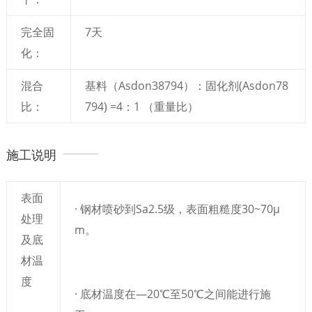
完全固
7天
化：
混合
基料（Asdon38794）：固化剂(Asdon78
比：
794) =4：1 （重量比）
施工说明
表面
· 钢材喷砂到Sa2.5级，表面粗糙度30~70μ
处理
m。
及底
材温
度
· 底材温度在—20℃至50℃之间能进行施