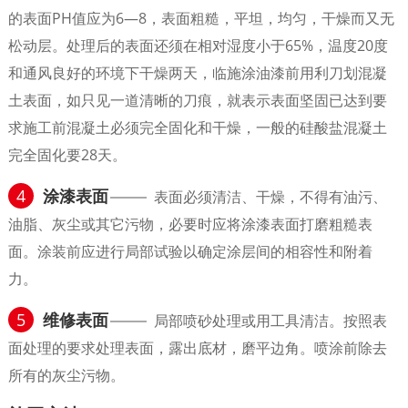
的表面PH值应为6—8，表面粗糙，平坦，均匀，干燥而又无
松动层。处理后的表面还须在相对湿度小于65%，温度20度
和通风良好的环境下干燥两天，临施涂油漆前用利刀划混凝
土表面，如只见一道清晰的刀痕，就表示表面坚固已达到要
求施工前混凝土必须完全固化和干燥，一般的硅酸盐混凝土
完全固化要28天。
4
涂漆表面
表面必须清洁、干燥，不得有油污、
油脂、灰尘或其它污物，必要时应将涂漆表面打磨粗糙表
面。涂装前应进行局部试验以确定涂层间的相容性和附着
力。
5
维修表面
局部喷砂处理或用工具清洁。按照表
面处理的要求处理表面，露出底材，磨平边角。喷涂前除去
所有的灰尘污物。