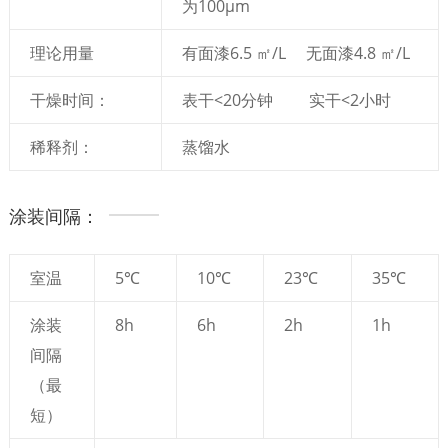
为100μm
理论用量
有面漆6.5 ㎡/L 无面漆4.8 ㎡/L
干燥时间：
表干<20分钟 实干<2小时
稀释剂：
蒸馏水
涂装间隔：
室温
5℃
10℃
23℃
35℃
涂装
8h
6h
2h
1h
间隔
（最
短）